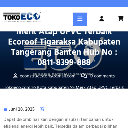
Skip
to
content
Posted On Juni 28, 2025
Login
/
Merk Atap UPVC Terbaik
Register
Ecoroof Tigaraksa Kabupaten
Tangerang Banten Hub No :
0811-8399-888
econstructstore@gmail.com
0 comments
Tokoeco.com
>>
Kota Kabupaten
>> Merk Atap UPVC Terbaik
Ecoroof Tigaraksa Kabupaten Tangerang Banten Hub No :
0811-8399-888
Juni 28, 2025
Juni
28,
Dapat dikombinasikan dengan insulasi tambahan untuk
2025
efisiensi energi lebih baik. Tersedia dalam berbagai pilihan