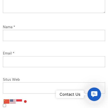
Nama
*
Email
*
Situs Web
Contac
Contact Us