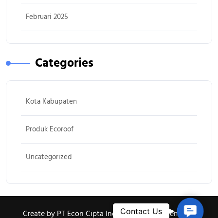
Februari 2025
Categories
Kota Kabupaten
Produk Ecoroof
Uncategorized
Contac
Contact Us
Create by PT Econ Cipta Indonesia By WP Elemento