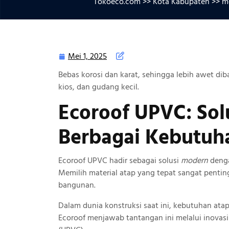
Tokoeco.com
>>
Kota Kabupaten
>> me
Mei 1, 2025
Mei
1,
Bebas korosi dan karat, sehingga lebih awet dib
2025
kios, dan gudang kecil.
Ecoroof UPVC: Sol
Berbagai Kebutuh
Ecoroof UPVC hadir sebagai solusi
modern
denga
Memilih material atap yang tepat sangat pent
bangunan.
Dalam dunia konstruksi saat ini, kebutuhan ata
Ecoroof menjawab tantangan ini melalui inovasi