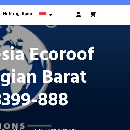
Hubungi Kami
Login
/
Register
sia Ecoroof
gian Barat
8399-888