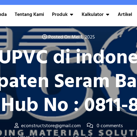
nda
Tentang Kami
Produk
Kalkulator
Artikel
Posted On Mei 1, 2025
UPVC di indone
paten Seram Ba
Hub No : 0811-
econstructstore@gmail.com
0 comments