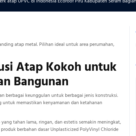
rk atap UPVC di indonesia Ecoroof Piru Kabupaten Seram Bagian
anding atap metal. Pilihan ideal untuk area perumahan,
usi Atap
Kokoh
untuk
an Bangunan
n berbagai keunggulan untuk berbagai jenis konstruksi.
ing untuk memastikan kenyamanan dan ketahanan
p yang tahan lama, ringan, dan estetis semakin meningkat,
 produk berbahan dasar Unplasticized PolyVinyl Chloride