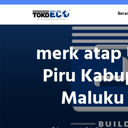
Skip
to
Bera
content
merk atap 
Piru Kabu
Maluku 