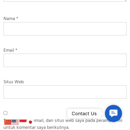
Nama
*
Email
*
Situs Web
Contac
Contact Us
Simpan nama, email, dan situs web saya pada peramban ini
untuk komentar saya berikutnya.