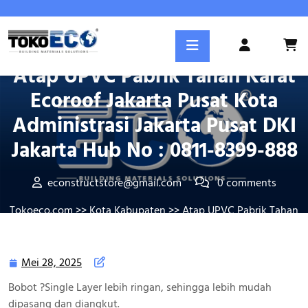
Skip
to
content
Posted On Mei 28, 2025
Login
/
Atap UPVC Pabrik Tahan Karat
Register
Ecoroof Jakarta Pusat Kota
Administrasi Jakarta Pusat DKI
Jakarta Hub No : 0811-8399-888
econstructstore@gmail.com
0 comments
Tokoeco.com
>>
Kota Kabupaten
>> Atap UPVC Pabrik Tahan
Karat Ecoroof Jakarta Pusat Kota Administrasi Jakarta Pusat
DKI Jakarta Hub No : 0811-8399-888
Mei 28, 2025
Mei
28,
Bobot ?Single Layer lebih ringan, sehingga lebih mudah
2025
dipasang dan diangkut.