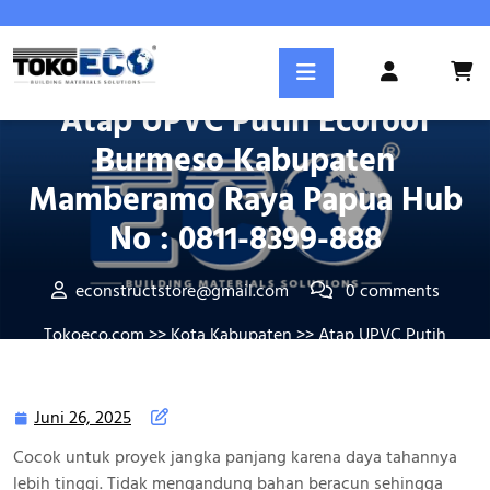
Skip
to
content
Posted On Juni 26, 2025
Login
/
Atap UPVC Putih Ecoroof
Register
Burmeso Kabupaten
Mamberamo Raya Papua Hub
No : 0811-8399-888
econstructstore@gmail.com
0 comments
Tokoeco.com
>>
Kota Kabupaten
>> Atap UPVC Putih
Ecoroof Burmeso Kabupaten Mamberamo Raya Papua Hub
No : 0811-8399-888
Juni 26, 2025
Juni
26,
Cocok untuk proyek jangka panjang karena daya tahannya
2025
lebih tinggi. Tidak mengandung bahan beracun sehingga