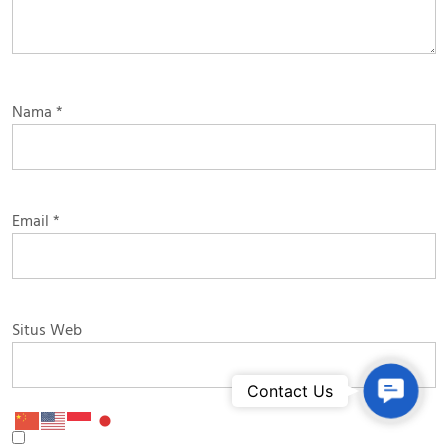
Nama
*
Email
*
Situs Web
Contac
Contact Us