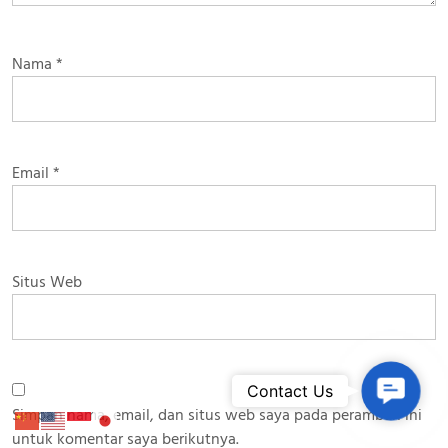
Nama
*
Email
*
Situs Web
Contac
Contact Us
Simpan nama, email, dan situs web saya pada peramban ini
untuk komentar saya berikutnya.