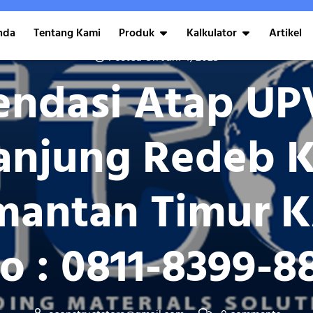
nda
Tentang Kami
Produk
Kalkulator
Artikel
Posted On Juni 4, 2025
ndasi Atap UP
Tanjung Redeb 
imantan Timur 
o : 0811-8399-8