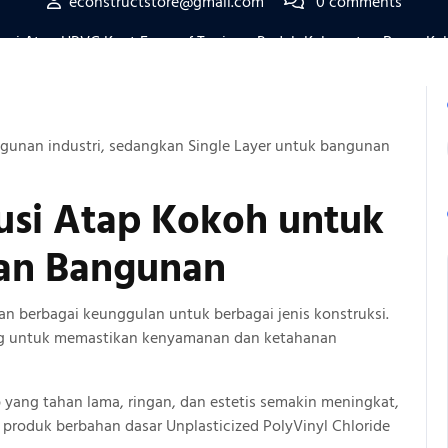
econstructstore@gmail.com
0 comments
si Atap UPVC Kuat Ecoroof Tanjung Redeb Kabupaten Berau Kal
gunan industri, sedangkan Single Layer untuk bangunan
usi Atap
Kokoh
untuk
an Bangunan
n berbagai keunggulan untuk berbagai jenis konstruksi.
ing untuk memastikan kenyamanan dan ketahanan
p yang tahan lama, ringan, dan estetis semakin meningkat,
 produk berbahan dasar Unplasticized PolyVinyl Chloride