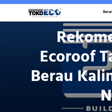
Skip
to
Bera
content
Rekome
Ecoroof 
Berau Kal
N