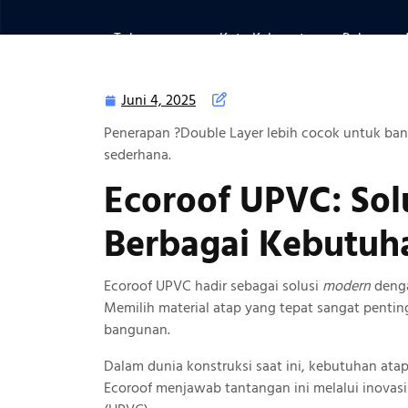
Tokoeco.com
>>
Kota Kabupaten
>> Rekomenda
Juni 4, 2025
Juni
4,
Penerapan ?Double Layer lebih cocok untuk ban
2025
sederhana.
Ecoroof UPVC: Sol
Berbagai Kebutuh
Ecoroof UPVC hadir sebagai solusi
modern
denga
Memilih material atap yang tepat sangat pent
bangunan.
Dalam dunia konstruksi saat ini, kebutuhan ata
Ecoroof menjawab tantangan ini melalui inovasi