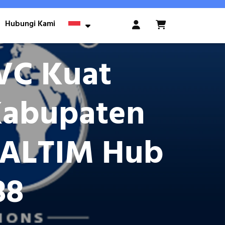
Hubungi Kami
Login
/
Register
VC Kuat
Kabupaten
KALTIM Hub
88