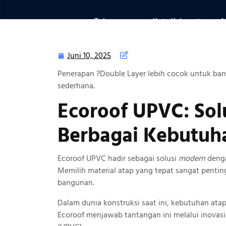
Tokoeco.com
>>
Kota Kabupaten
>> M
Juni 10, 2025
Juni
10,
Penerapan ?Double Layer lebih cocok untuk ban
2025
sederhana.
Ecoroof UPVC: Sol
Berbagai Kebutuh
Ecoroof UPVC hadir sebagai solusi
modern
denga
Memilih material atap yang tepat sangat pent
bangunan.
Dalam dunia konstruksi saat ini, kebutuhan ata
Ecoroof menjawab tantangan ini melalui inovasi