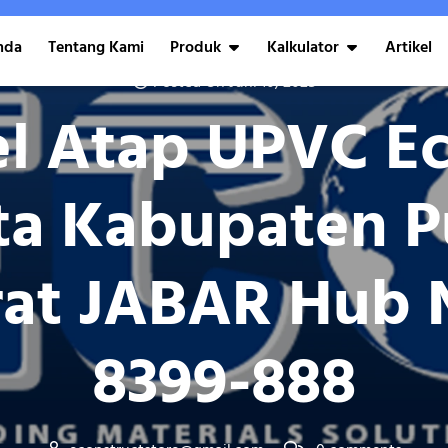
nda
Tentang Kami
Produk
Kalkulator
Artikel
Posted On Juni 10, 2025
l Atap UPVC Ec
ta Kabupaten P
at JABAR Hub N
8399-888