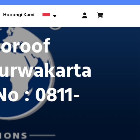
Hubungi Kami
Login
/
Register
oroof
urwakarta
o : 0811-