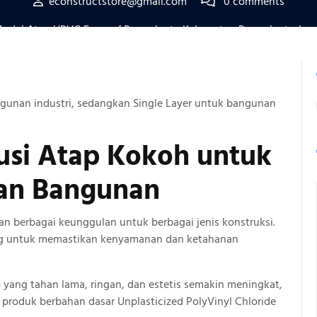
econstructstore@gmail.com
0 comments
odel Atap UPVC Ecoroof Purwakarta Kabupaten Purwakarta Jawa
gunan industri, sedangkan Single Layer untuk bangunan
usi Atap
Kokoh
untuk
an Bangunan
n berbagai keunggulan untuk berbagai jenis konstruksi.
ing untuk memastikan kenyamanan dan ketahanan
p yang tahan lama, ringan, dan estetis semakin meningkat,
 produk berbahan dasar Unplasticized PolyVinyl Chloride