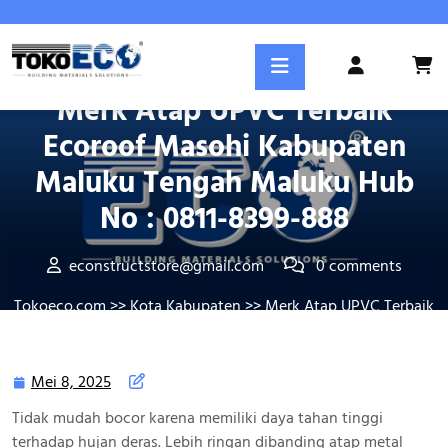
Skip
to
content
Posted On Mei 8, 2025
Login
/
Merk Atap UPVC Terbaik
Register
Ecoroof Masohi Kabupaten
Maluku Tengah Maluku Hub
No : 0811-8399-888
econstructstore@gmail.com
0 comments
Tokoeco.com
>>
Kota Kabupaten
>> Merk Atap UPVC Terbaik
Ecoroof Masohi Kabupaten Maluku Tengah Maluku Hub No :
0811-8399-888
Mei 8, 2025
Mei
8,
Tidak mudah bocor karena memiliki daya tahan tinggi
2025
terhadap hujan deras. Lebih ringan dibanding atap metal