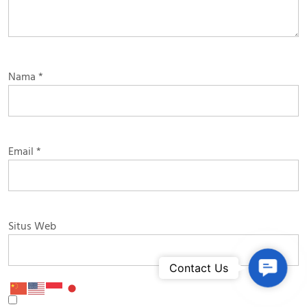
Nama
*
Email
*
Situs Web
Contac
Contact Us