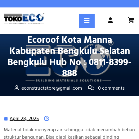
Skip
to
Posted On April 28, 2025
content
Login
Atap UPVC Warna Putih
/
Register
Ecoroof Kota Manna
Kabupaten Bengkulu Selatan
Bengkulu Hub No : 0811-8399-
888
econstructstore@gmail.com
0 comments
Tokoeco.com
>>
Kota Kabupaten
>> Atap UPVC Warna Putih
Ecoroof Kota Manna Kabupaten Bengkulu Selatan Bengkulu
Hub No : 0811-8399-888
April 28, 2025
April
28,
Material tidak menyerap air sehingga tidak menambah beban
2025
struktur bangunan. Bisa diaplikasikan sebagai dinding