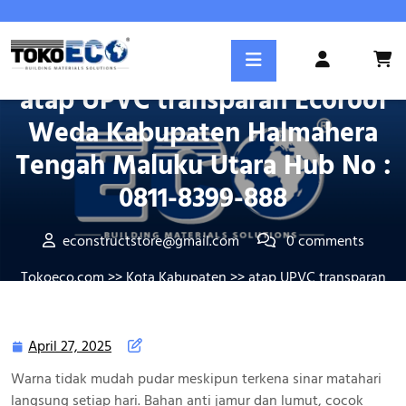
Skip
to
content
Posted On April 27, 2025
Login
/
atap UPVC transparan Ecoroof
Register
Weda Kabupaten Halmahera
Tengah Maluku Utara Hub No :
0811-8399-888
econstructstore@gmail.com
0 comments
Tokoeco.com
>>
Kota Kabupaten
>> atap UPVC transparan
Ecoroof Weda Kabupaten Halmahera Tengah Maluku Utara
Hub No : 0811-8399-888
April 27, 2025
April
27,
Warna tidak mudah pudar meskipun terkena sinar matahari
2025
langsung setiap hari. Bahan anti jamur dan lumut, cocok