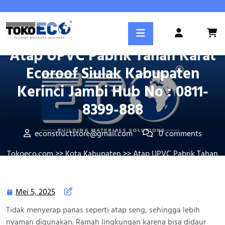
Skip
to
content
Posted On Mei 5, 2025
Login
/
Atap UPVC Pabrik Tahan Karat
Register
Ecoroof Siulak Kabupaten
Kerinci Jambi Hub No : 0811-
8399-888
econstructstore@gmail.com
0 comments
Tokoeco.com
>>
Kota Kabupaten
>> Atap UPVC Pabrik Tahan
Karat Ecoroof Siulak Kabupaten Kerinci Jambi Hub No : 0811-
8399-888
Mei 5, 2025
Mei
5,
Tidak menyerap panas seperti atap seng, sehingga lebih
2025
nyaman digunakan. Ramah lingkungan karena bisa didaur