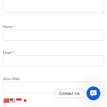
Nama
*
Email
*
Situs Web
Contac
Contact Us