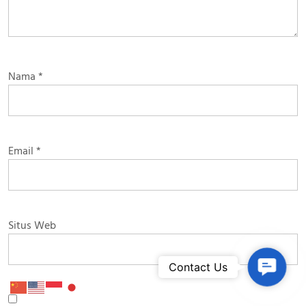
Nama
*
Email
*
Situs Web
Contac
Contact Us