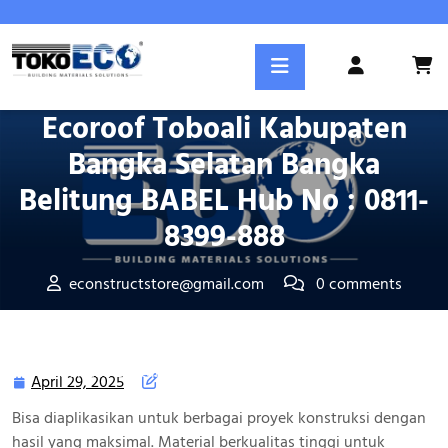
Skip
to
Posted On April 29, 2025
content
Login
Atap UPVC Garansi Tahan Lama
/
Register
Ecoroof Toboali Kabupaten
Bangka Selatan Bangka
Belitung BABEL Hub No : 0811-
8399-888
econstructstore@gmail.com
0 comments
Tokoeco.com
>>
Kota Kabupaten
>> Atap UPVC Garansi
Tahan Lama Ecoroof Toboali Kabupaten Bangka Selatan
Bangka Belitung BABEL Hub No : 0811-8399-888
April 29, 2025
April
29,
Bisa diaplikasikan untuk berbagai proyek konstruksi dengan
2025
hasil yang maksimal. Material berkualitas tinggi untuk