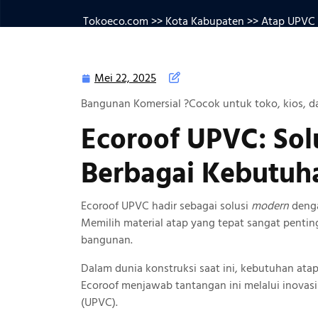
Tokoeco.com
>>
Kota Kabupaten
>> Atap UPVC 
Mei 22, 2025
Mei
22,
Bangunan Komersial ?Cocok untuk toko, kios, d
2025
Ecoroof UPVC: Sol
Berbagai Kebutuh
Ecoroof UPVC hadir sebagai solusi
modern
denga
Memilih material atap yang tepat sangat pent
bangunan.
Dalam dunia konstruksi saat ini, kebutuhan ata
Ecoroof menjawab tantangan ini melalui inovasi
(UPVC).