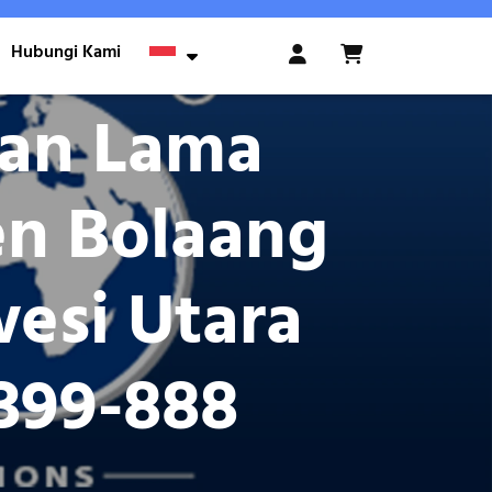
Hubungi Kami
Login
/
Register
han Lama
en Bolaang
esi Utara
399-888