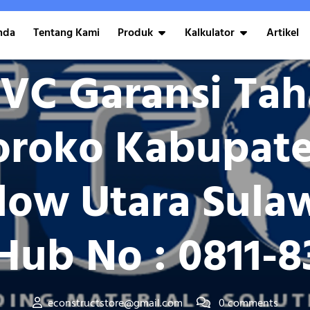
nda
Tentang Kami
Produk
Kalkulator
Artikel
Posted On Mei 22, 2025
VC Garansi Ta
oroko Kabupat
w Utara Sulaw
Hub No : 0811-8
econstructstore@gmail.com
0 comments