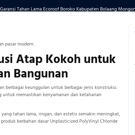
Garansi Tahan Lama Ecoroof Boroko Kabupaten Bolaang Mongond
8399-888
an pasar modern.
usi Atap
Kokoh
untuk
an Bangunan
n berbagai keunggulan untuk berbagai jenis konstruksi.
ing untuk memastikan kenyamanan dan ketahanan
p yang tahan lama, ringan, dan estetis semakin meningkat,
 produk berbahan dasar Unplasticized PolyVinyl Chloride