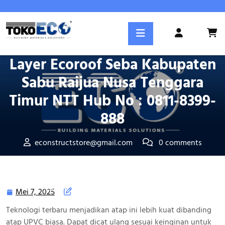
Skip
to
Posted On Mei 7, 2025
content
Login
Atap UPVC Ecoroof Single
/
Register
Layer Ecoroof Seba Kabupaten
Sabu Raijua Nusa Tenggara
Timur NTT Hub No : 0811-8399-
888
econstructstore@gmail.com
0 comments
Tokoeco.com
>>
Kota Kabupaten
>> Atap UPVC Ecoroof
Single Layer Ecoroof Seba Kabupaten Sabu Raijua Nusa
Tenggara Timur NTT Hub No : 0811-8399-888
Mei 7, 2025
Mei
7,
Teknologi terbaru menjadikan atap ini lebih kuat dibanding
2025
atap UPVC biasa. Dapat dicat ulang sesuai keinginan untuk