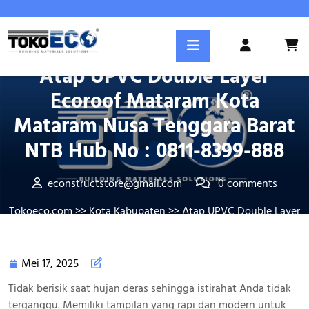
Skip
to
content
Posted On Mei 17, 2025
Login
/
Atap UPVC Double Layer
Register
Ecoroof Mataram Kota
Mataram Nusa Tenggara Barat
NTB Hub No : 0811-8399-888
econstructstore@gmail.com
0 comments
Tokoeco.com
>>
Kota Kabupaten
>> Atap UPVC Double Layer
Ecoroof Mataram Kota Mataram Nusa Tenggara Barat NTB
Hub No : 0811-8399-888
Mei 17, 2025
Mei
17,
Tidak berisik saat hujan deras sehingga istirahat Anda tidak
2025
terganggu. Memiliki tampilan yang rapi dan modern untuk