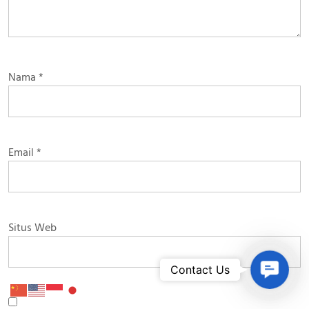
Nama
*
Email
*
Situs Web
Contac
Contact Us