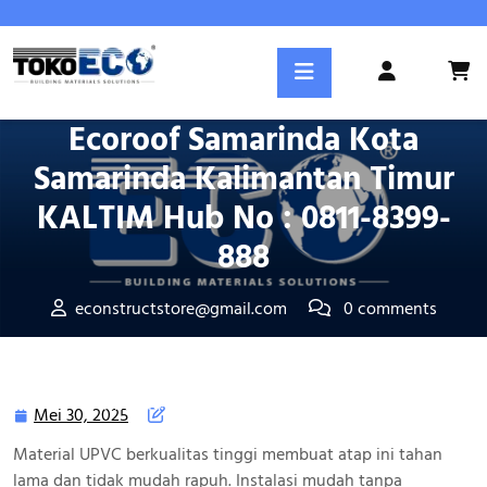
Skip
to
Posted On Mei 30, 2025
content
Login
Atap Tidak Mudah Terbakar
/
Register
Ecoroof Samarinda Kota
Samarinda Kalimantan Timur
KALTIM Hub No : 0811-8399-
888
econstructstore@gmail.com
0 comments
Tokoeco.com
>>
Kota Kabupaten
>> Atap Tidak Mudah
Terbakar Ecoroof Samarinda Kota Samarinda Kalimantan
Timur KALTIM Hub No : 0811-8399-888
Mei 30, 2025
Mei
30,
Material UPVC berkualitas tinggi membuat atap ini tahan
2025
lama dan tidak mudah rapuh. Instalasi mudah tanpa