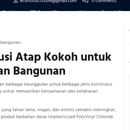
econstructstore@gmail.com
0 comments
 Double Layer 770 Ecoroof Pangururan Kabupaten Samosir Suma
 bangunan.
usi Atap
Kokoh
untuk
an Bangunan
n berbagai keunggulan untuk berbagai jenis konstruksi.
ing untuk memastikan kenyamanan dan ketahanan
p yang tahan lama, ringan, dan estetis semakin meningkat,
 produk berbahan dasar Unplasticized PolyVinyl Chloride