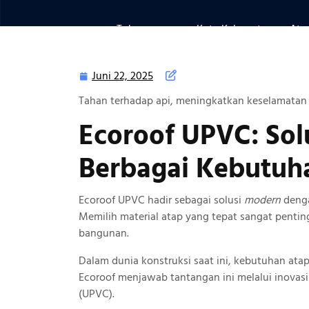
Tokoeco.com
>>
Kota Kabupaten
>> Atap
Juni 22, 2025
Juni
22,
Tahan terhadap api, meningkatkan keselamatan
2025
Ecoroof UPVC: Sol
Berbagai Kebutuh
Ecoroof UPVC hadir sebagai solusi
modern
denga
Memilih material atap yang tepat sangat pent
bangunan.
Dalam dunia konstruksi saat ini, kebutuhan ata
Ecoroof menjawab tantangan ini melalui inovasi
(UPVC).