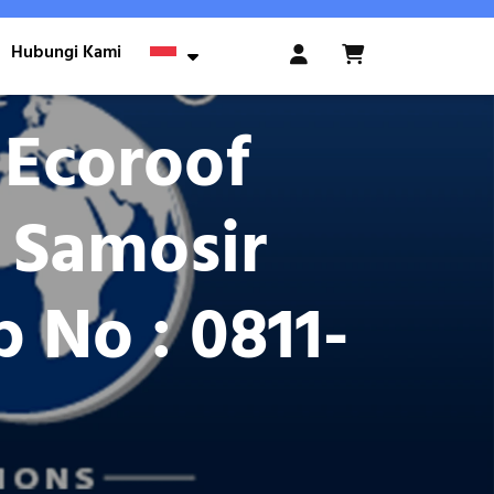
Hubungi Kami
Login
/
Register
 Ecoroof
 Samosir
No : 0811-