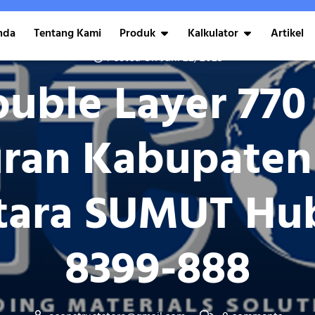
nda
Tentang Kami
Produk
Kalkulator
Artikel
Posted On Juni 22, 2025
uble Layer 770
ran Kabupaten
tara SUMUT Hub 
8399-888