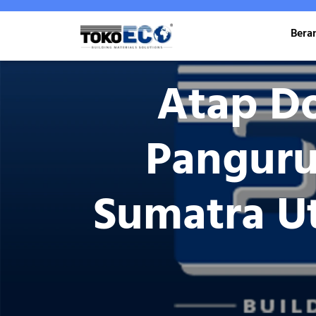
Skip
to
Bera
content
Atap Do
Panguru
Sumatra U