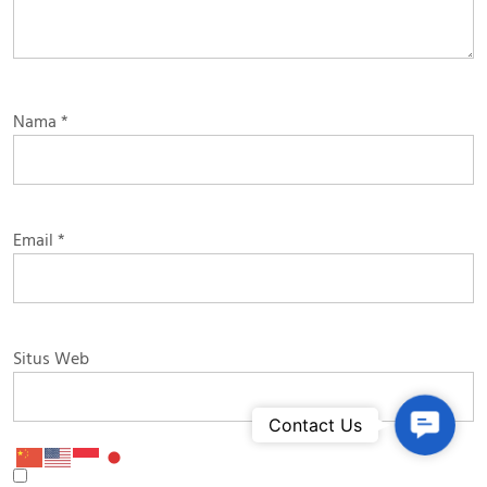
Nama
*
Email
*
Situs Web
Contac
Contact Us