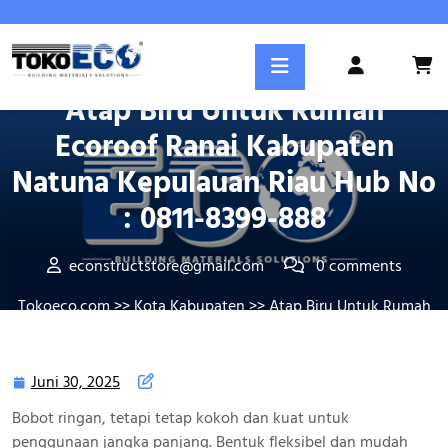
Skip
to
content
Posted On Juni 30, 2025
Login
/
Atap Biru Untuk Rumah
Register
Ecoroof Ranai Kabupaten
Natuna Kepulauan Riau Hub No
: 0811-8399-888
econstructstore@gmail.com
0 comments
Tokoeco.com
>>
Kota Kabupaten
>> Atap Biru Untuk Rumah
Ecoroof Ranai Kabupaten Natuna Kepulauan Riau Hub No :
0811-8399-888
Juni 30, 2025
Juni
30,
Bobot ringan, tetapi tetap kokoh dan kuat untuk
2025
penggunaan jangka panjang. Bentuk fleksibel dan mudah