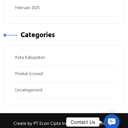
Februari 2025
Categories
Kota Kabupaten
Produk Ecoroof
Uncategorized
Contac
Contact Us
Create by PT Econ Cipta Indonesia By WP Elemento