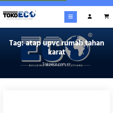
Skip
to
content
Login
/
Register
Tag:
atap upvc rumah tahan
karat
Tokoeco.com
>>